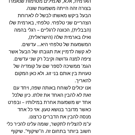
הארמית, אלא, שלמילים מסוימות שנאמרו 
בצורה זהה הייתה משמעות שונה. 
הבעל ביקש מאשתו לבשל לו לארוחת 
הצהריים שני טלפחי. טלפחי, בארמית שלו 
(הבבלית), הכוונה לרגליים – רגלי בהמה 
ואילו בארמית שלה (הישראלית), 
המשמעות של טלפחי היא... עדשים. 
לא קשה לדמיין את תגובתו של הבעל אשר 
ציפה למנה גדושה וקיבל רק שני עדשים. 
הגמ' ממשיכה לספר שם על קומדיה של 
טעויות בין אותם בני זוג. ולא כאן המקום 
להאריך. 
אנו יכולים לשוחח באותה שפה, ויחד עם 
זאת לא להבין האחד את זולתו. כיון שלכל 
אחד יש משמעות אחרת במילותיו – ובפרט 
כאשר מדובר בנושא טעון. אזי כל אחד 
מנסה להבין את הדברים כרצונו.
ע"מ להצליח לתקשר, שומה עלינו להכיר כלי 
חשוב ביותר בתחום זה. ה"שיקוף". שיקוף 