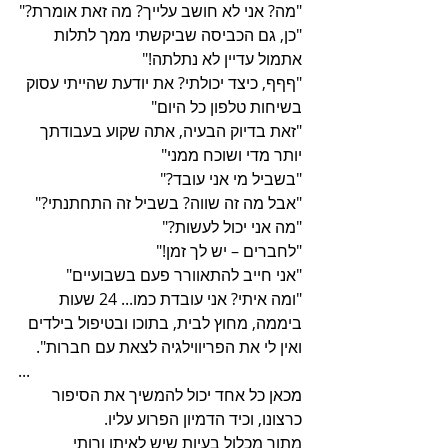
"מה? אני לא חושב עלייך? מה זאת אומרת?"
"כן, גם הכביסה שביקשתי ממך לתלות 
אתמול עדיין לא נתלתה!"
"ףףף, כיצד יכולתי? את יודעת שהייתי עסוק 
בשיחות טלפון כל היום"
"זאת בדיוק הבעיה, אתה שקוע בעבודתך 
יותר מדי ושוכח ממני"
"בשביל מי אני עובד?"
"אבל מה זה שווה? בשביל זה התחתנתי?"
"מה אני יכול לעשות?"
"לחברים – יש לך זמן!"
"אני חייב להתאוורר פעם בשבועיים"
"ומה איתי? אני עובדת כמו... 24 שעות 
ביממה, מחוץ לבית, בתוכו ובטיפול בילדים 
ואין לי את הפריווילגיה לצאת עם חברות".
...
מכאן כל אחד יכול להמשיך את הסיפור 
כרצונו, וכיד הדמיון הפרוע עליו.
מתוך מכלול בעיות שיש לאיתן ורותי 