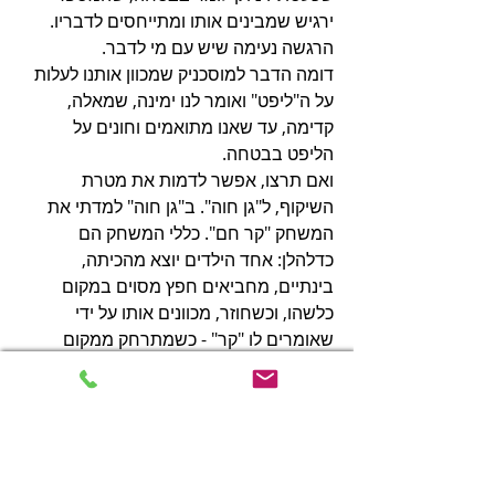
ירגיש שמבינים אותו ומתייחסים לדבריו. 
הרגשה נעימה שיש עם מי לדבר. 
דומה הדבר למוסכניק שמכוון אותנו לעלות 
על ה"ליפט" ואומר לנו ימינה, שמאלה, 
קדימה, עד שאנו מתואמים וחונים על 
הליפט בבטחה.
ואם תרצו, אפשר לדמות את מטרת 
השיקוף, ל"גן חוה". ב"גן חוה" למדתי את 
המשחק "קר חם". כללי המשחק הם 
כדלהלן: אחד הילדים יוצא מהכיתה, 
בינתיים, מחביאים חפץ מסוים במקום 
כלשהו, וכשחוזר, מכוונים אותו על ידי 
שאומרים לו "קר" - כשמתרחק ממקום 
מחבוא החפץ, "חם" - כשמתקרב למקום 
המחבוא. עד שמוצא. 
וכשם שאיננו רגועים ברחצנו תינוק, עד 
שהמים מכוונים היטב למעלות מדויקות. 
קצת מעלים את ידית הברז וקצת מורידים, 