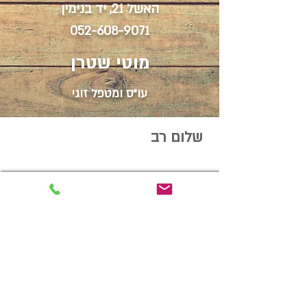
האשל 21, יד בנימין
052-608-9071
מוטי שטרן
עו"ס ומטפל זוגי
שלום רב
שמי מוטי שטרן ואני עו"ס ומטפל זוגי.
כשהייתי ילד שאלו אותי מה תרצה
לעשות כשתהיה גדול?! עניתי להם כמו
כל הילדים... "שוטר", "יהלומן" ועוד... אבל
אני זוכר שהשאלה המשיכה להדהד
בתוכי, עד שעניתי לעצמי שארצה לעזור
לאנשים לחיות בעולם טוב. פשוט היה