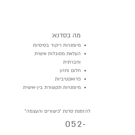
בנוסף לכך, גם כבוגר, יהיו לו כלים
להתמודדות טובה יותר עם אתגרי החיים.
מה בסדנא:
מיומנויות ריקוד בסיסיות
העלאת מסוגלות אישית
וחברתית
חלום וחזון
פרואקטיביות
מיומנויות תקשורת בין-אישית
להזמנת סדנת "כישורים והעצמה"
052-