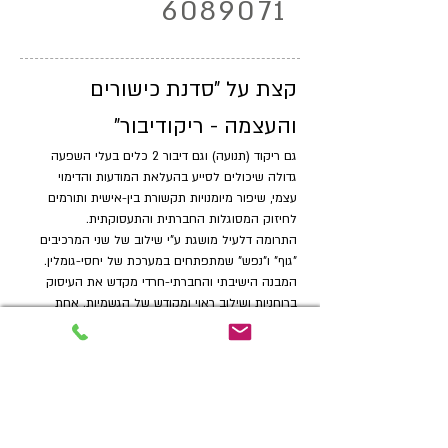
6089071
קצת על "סדנת כישורים
והעצמה - ריקודיבור"
גם ריקוד (תנועה) וגם דיבור 2 כלים בעלי השפעה
גדולה שיכולים לסייע בהעלאת המודעות והדימוי
עצמי, שיפור מיומנויות תקשורת בין-אישית ותורמים
לחיזוק המסוגלות החברתית והתעסוקתית​.
התרומה דלעיל מושגת ע"י שילוב של שני המרכיבים
"גוף" ו"נפש" שמתפתחים במערכת של יחסי-גומלין.
המבנה הישיבתי והחברתי-חרדי מקדש את העיסוק
ברוחניות ושילוב ראוי ומקודש של הגשמיות. אחת
הדוגמאות לכך זה שמחת חתן וכלה ושמחה של
מצווה. בארועים כאלו רוקדים ושרים ומתרוממים "טפח
מעל הקרקע".
לא פלא שריקוד הוא תחום אהוב ו"נחשב" אצל בחורי
ישיבות.
בקבוצה, הבחורים ישפרו את מיומנויות הריקוד שלהם